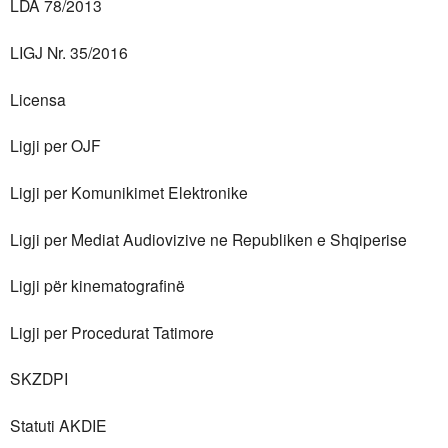
LDA 78/2013
h
LIGJ Nr. 35/2016
f
o
Licensa
r
Ligji per OJF
m
Ligji per Komunikimet Elektronike
Ligji per Mediat Audiovizive ne Republiken e Shqiperise
Ligji për kinematografinë
Ligji per Procedurat Tatimore
SKZDPI
Statuti AKDIE