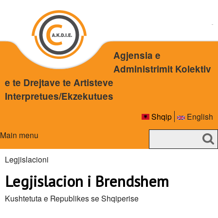
Skip
to
main
content
Agjensia e
Administrimit Kolektiv
e te Drejtave te Artisteve
Interpretues/Ekzekutues
Shqip
English
Main menu
S
S
e
a
Legjislacioni
e
r
You
Legjislacion i Brendshem
a
c
are
h
r
Kushtetuta e Republikes se Shqiperise
here
c