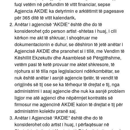
fuqi vetëm në përfundim të vitit financiar, sepse
Agjencia AKDIE ka detyrimin e arktëtimit të pagesave
për 365 ditë të vitit kalendarik
.
Anëtar i agjencisë “AKDIE” është dhe do të
konsiderohet çdo person artist -shtetas i huaj, i cili
kërkon me akt të shkruar, i shoqëruar me
dokumentacionin e duhur, se dëshiron të jetë anëtar i
Agjencisë AKDIE dhe pranohet si i tillë, me Vendim të
Këshillit Ekzekutiv dhe Asamblesë së Përgjithshme,
vetëm pasi të ketë provuar me aktet shkresore, të
njohura si të tilla nga legjislacioni ndërkombëtar, se
nuk është anëtar i asnjë agjencie tjetër, të vendit të
origjinës së tij ose se ka tërhequr të drejtat e tij, nga
administrimi i asaj agjencie dhe nuk ka asnjë problem
ligjor me atë agjenci dhe nëpërmjet kontratës së
firmosur me agjencinë AKDIE kalon të drejtat e tij për
administrim kolektiv pranë saj.
Anëtar i Agjencisë “AKDIE” është dhe do të
konsiderohet cdo artist i huaj, i përfaqësuar në