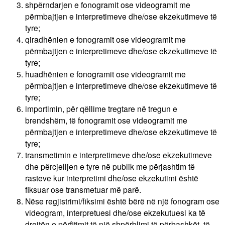
shpërndarjen e fonogramit ose videogramit me
përmbajtjen e interpretimeve dhe/ose ekzekutimeve të
tyre;
qiradhënien e fonogramit ose videogramit me
përmbajtjen e interpretimeve dhe/ose ekzekutimeve të
tyre;
huadhënien e fonogramit ose videogramit me
përmbajtjen e interpretimeve dhe/ose ekzekutimeve të
tyre;
importimin, për qëllime tregtare në tregun e
brendshëm, të fonogramit ose videogramit me
përmbajtjen e interpretimeve dhe/ose ekzekutimeve të
tyre;
transmetimin e interpretimeve dhe/ose ekzekutimeve
dhe përcjelljen e tyre në publik me përjashtim të
rasteve kur interpretimi dhe/ose ekzekutimi është
fiksuar ose transmetuar më parë.
Nëse regjistrimi/fiksimi është bërë në një fonogram ose
videogram, interpretuesi dhe/ose ekzekutuesi ka të
drejtën e përfitimit të një shpërblimi të përbashkët, të