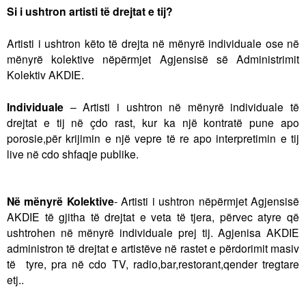
Si i ushtron artisti të drejtat e tij?
Artisti i ushtron këto të drejta në mënyrë individuale ose në
mënyrë kolektive nëpërmjet Agjensisë së Administrimit
Kolektiv AKDIE.
Individuale
– Artisti i ushtron në mënyrë individuale të
drejtat e tij në çdo rast, kur ka një kontratë pune apo
porosie,për krijimin e një vepre të re apo interpretimin e tij
live në cdo shfaqje publike.
Në mënyrë Kolektive
- Artisti i ushtron nëpërmjet Agjensisë
AKDIE të gjitha të drejtat e veta të tjera, përvec atyre që
ushtrohen në mënyrë individuale prej tij. Agjenisa AKDIE
administron të drejtat e artistëve në rastet e përdorimit masiv
të tyre, pra në cdo TV, radio,bar,restorant,qender tregtare
etj..