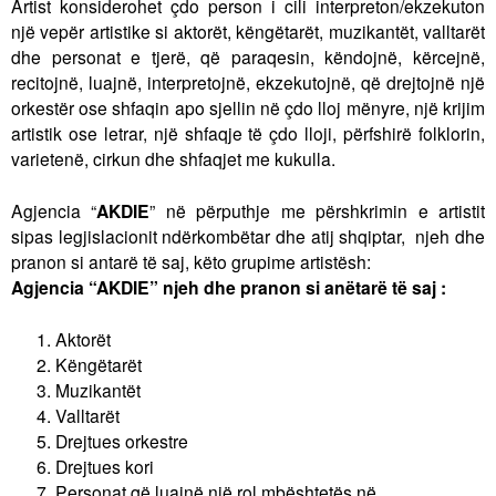
Artist konsiderohet çdo person i cili interpreton/ekzekuton
h
një vepër artistike si aktorët, këngëtarët, muzikantët, valltarët
dhe personat e tjerë, që paraqesin, këndojnë, kërcejnë,
f
recitojnë, luajnë, interpretojnë, ekzekutojnë, që drejtojnë një
o
orkestër ose shfaqin apo sjellin në çdo lloj mënyre, një krijim
artistik ose letrar, një shfaqje të çdo lloji, përfshirë folklorin,
r
varietenë, cirkun dhe shfaqjet me kukulla.
m
Agjencia “
AKDIE
” në përputhje me përshkrimin e artistit
sipas legjislacionit ndërkombëtar dhe atij shqiptar, njeh dhe
pranon si antarë të saj, këto grupime artistësh:
Agjencia “AKDIE” njeh dhe pranon si anëtarë të saj :
Aktorët
Këngëtarët
Muzikantët
Valltarët
Drejtues orkestre
Drejtues kori
Personat që luajnë një rol mbështetës në