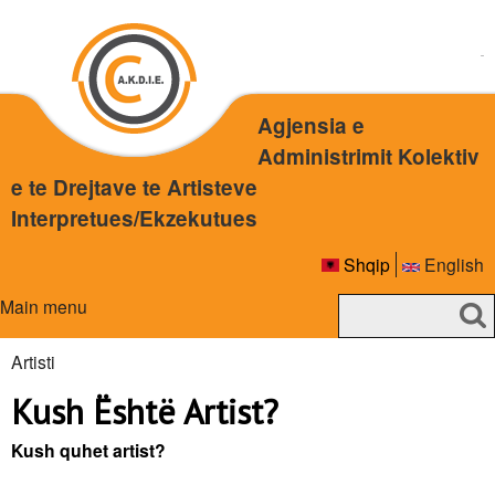
Skip
to
main
content
Agjensia e
Administrimit Kolektiv
e te Drejtave te Artisteve
Interpretues/Ekzekutues
Shqip
English
Main menu
S
S
e
a
Artisti
e
r
You
Kush Është Artist?
a
c
are
h
r
Kush quhet artist?
here
c