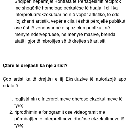
Shqipëri nëpërmjet Kontrata të Përfaqësimit reciprok
me shoqëritë homologe përkatëse të huaja, i cili ka
interpretuar/ekzekutuar në një vepër artistike, të cdo
lloj zhanri artistik, vepër e cila i është përcjellë publikut
ose është vendosur në dispozicion publikut, në
mënyrë ndërvepruese, në mënyrë masive, brënda
afatit ligjor të mbrojtjes së të drejtës së artistit.
Çfarë të drejtash ka një artist?
Çdo artist ka të drejtën e tij Ekskluzive të autorizojë apo
ndalojë:
regjistrimin e interpretimeve dhe/ose ekzekutimeve të
tyre;
riprodhimin e fonogramit ose videogramit me
përmbajtjen e interpretimeve dhe/ose ekzekutimeve të
tyre;