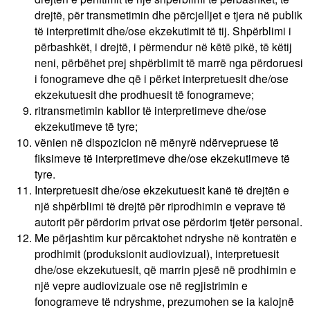
drejtë, për transmetimin dhe përcjelljet e tjera në publik
të interpretimit dhe/ose ekzekutimit të tij. Shpërblimi i
përbashkët, i drejtë, i përmendur në këtë pikë, të këtij
neni, përbëhet prej shpërblimit të marrë nga përdoruesi
i fonogrameve dhe që i përket interpretuesit dhe/ose
ekzekutuesit dhe prodhuesit të fonogrameve;
ritransmetimin kabllor të interpretimeve dhe/ose
ekzekutimeve të tyre;
vënien në dispozicion në mënyrë ndërvepruese të
fiksimeve të interpretimeve dhe/ose ekzekutimeve të
tyre.
Interpretuesit dhe/ose ekzekutuesit kanë të drejtën e
një shpërblimi të drejtë për riprodhimin e veprave të
autorit për përdorim privat ose përdorim tjetër personal.
Me përjashtim kur përcaktohet ndryshe në kontratën e
prodhimit (produksionit audiovizual), interpretuesit
dhe/ose ekzekutuesit, që marrin pjesë në prodhimin e
një vepre audiovizuale ose në regjistrimin e
fonogrameve të ndryshme, prezumohen se ia kalojnë