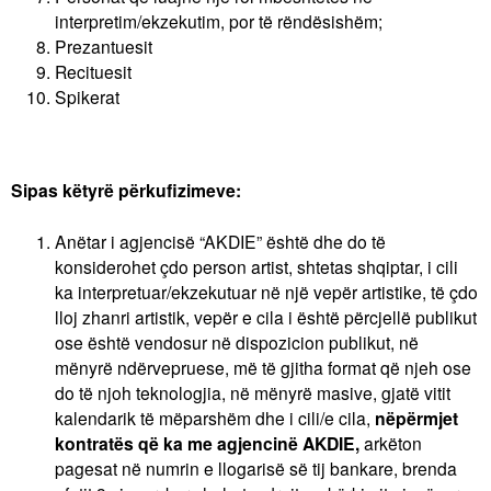
interpretim/ekzekutim, por të rëndësishëm;
Prezantuesit
Recituesit
Spikerat
Sipas këtyrë përkufizimeve:
Anëtar i agjencisë “AKDIE” është dhe do të
konsiderohet çdo person artist, shtetas shqiptar, i cili
ka interpretuar/ekzekutuar në një vepër artistike, të çdo
lloj zhanri artistik, vepër e cila i është përcjellë publikut
ose është vendosur në dispozicion publikut, në
mënyrë ndërvepruese, më të gjitha format që njeh ose
do të njoh teknologjia, në mënyrë masive, gjatë vitit
kalendarik të mëparshëm dhe i cili/e cila,
nëpërmjet
kontratës që ka me agjencinë AKDIE,
arkëton
pagesat në numrin e llogarisë së tij bankare, brenda