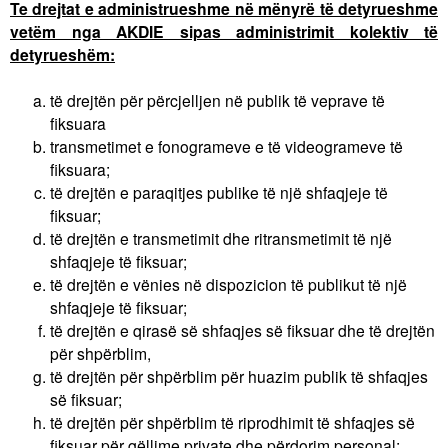
Te drejtat e administrueshme në mënyrë të detyrueshme
vetëm nga AKDIE sipas administrimit kolektiv të
detyrueshëm:
të drejtën për përcjelljen në publik të veprave të
fiksuara
transmetimet e fonogrameve e të videogrameve të
fiksuara;
të drejtën e paraqitjes publike të një shfaqjeje të
fiksuar;
të drejtën e transmetimit dhe ritransmetimit të një
shfaqjeje të fiksuar;
të drejtën e vënies në dispozicion të publikut të një
shfaqjeje të fiksuar;
të drejtën e qirasë së shfaqjes së fiksuar dhe të drejtën
për shpërblim,
të drejtën për shpërblim për huazim publik të shfaqjes
së fiksuar;
të drejtën për shpërblim të riprodhimit të shfaqjes së
fiksuar për qëllime private dhe përdorim personal;