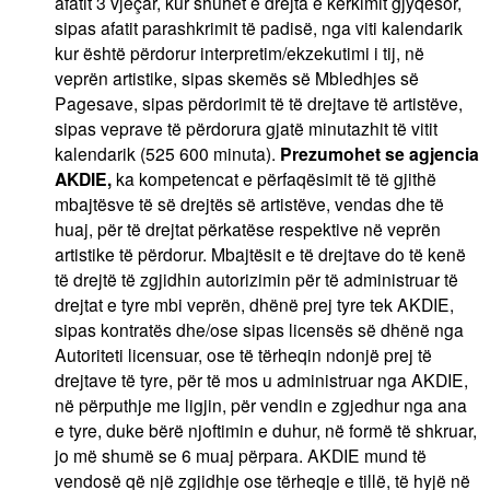
afatit 3 vjeçar, kur shuhet e drejta e kërkimit gjyqësor,
sipas afatit parashkrimit të padisë, nga viti kalendarik
kur është përdorur interpretim/ekzekutimi i tij, në
veprën artistike, sipas skemës së Mbledhjes së
Pagesave, sipas përdorimit të të drejtave të artistëve,
sipas veprave të përdorura gjatë minutazhit të vitit
kalendarik (525 600 minuta).
Prezumohet se agjencia
AKDIE,
ka kompetencat e përfaqësimit të të gjithë
mbajtësve të së drejtës së artistëve, vendas dhe të
huaj, për të drejtat përkatëse respektive në veprën
artistike të përdorur. Mbajtësit e të drejtave do të kenë
të drejtë të zgjidhin autorizimin për të administruar të
drejtat e tyre mbi veprën, dhënë prej tyre tek AKDIE,
sipas kontratës dhe/ose sipas licensës së dhënë nga
Autoriteti licensuar, ose të tërheqin ndonjë prej të
drejtave të tyre, për të mos u administruar nga AKDIE,
në përputhje me ligjin, për vendin e zgjedhur nga ana
e tyre, duke bërë njoftimin e duhur, në formë të shkruar,
jo më shumë se 6 muaj përpara. AKDIE mund të
vendosë që një zgjidhje ose tërheqje e tillë, të hyjë në