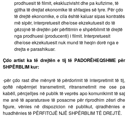
prodhuesit të filmit, ekskluzivisht dhe pa kufizime, të
gjitha të drejtat ekonomike të shfaqjes së tyre. Për çdo
të drejtë ekonomike, e cila është kaluar sipas kontratës
më sipër, interpretuesit dhe/ose ekzekutuesit do të
gëzojnë të drejtën për përfitimin e shpërblimit të drejtë
nga prodhuesi (producenti) i filmit. Interpretuesit
dhe/ose ekzekutuesit nuk mund të heqin dorë nga e
drejta e parashikuar.
Çdo artist ka të drejtën e tij të PADORËHEQSHME për
SHPËRBLIM kur:
-për çdo rast dhe mënyrë të përdorimit të interpretimit të tij,
qoftë nëpërmjet transmetimit, ritransmetimit me ose pa
kabëll, përcjelljes në publik të veprës apo komunikimit të saj
me anë të aparaturave të posacme për riprodhim zësri dhe
figure, vënies në dispozicion në publikut, qiradhënies e
huadhënies të PËRFITOJË NJË SHPËRBLIM TË DREJTË.